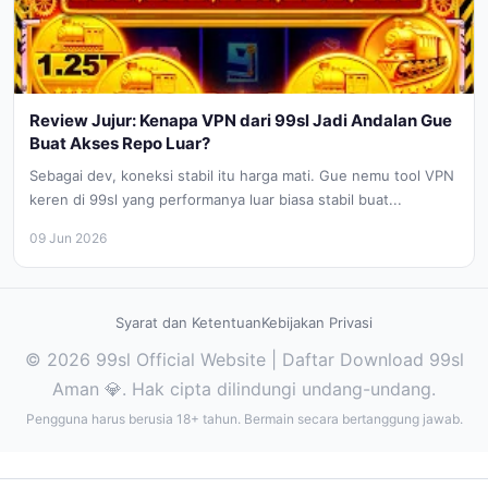
Review Jujur: Kenapa VPN dari 99sl Jadi Andalan Gue
Buat Akses Repo Luar?
Sebagai dev, koneksi stabil itu harga mati. Gue nemu tool VPN
keren di 99sl yang performanya luar biasa stabil buat...
09 Jun 2026
Syarat dan Ketentuan
Kebijakan Privasi
© 2026 99sl Official Website | Daftar Download 99sl
Aman 💎. Hak cipta dilindungi undang-undang.
Pengguna harus berusia 18+ tahun. Bermain secara bertanggung jawab.